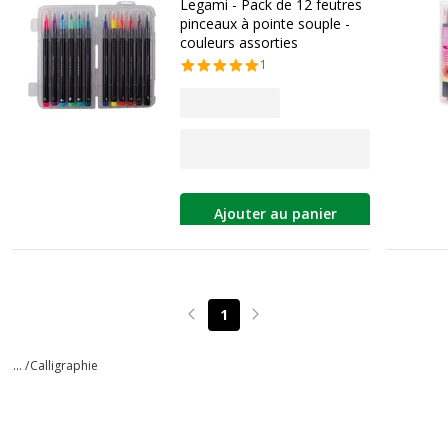
Legami - Pack de 12 feutres
pinceaux à pointe souple -
couleurs assorties
1
Ajouter au panier
1
Page précédente
Page suivante
... /
Calligraphie