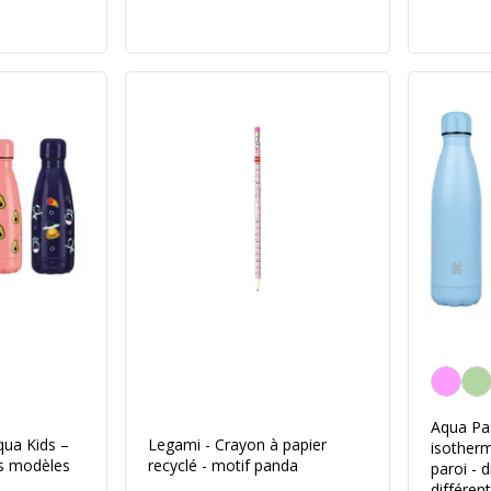
Personnal
a couleur
Aqua Pas
qua Kids –
Legami - Crayon à papier
isotherm
ts modèles
recyclé - motif panda
paroi - 
différen