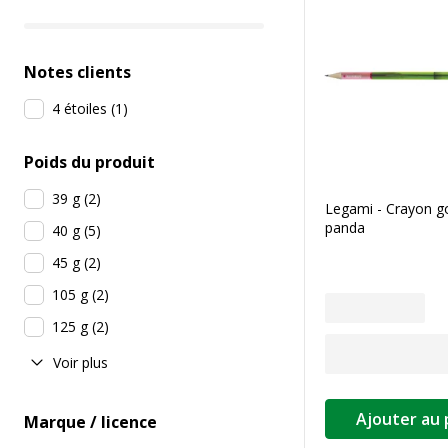
Notes clients
4 étoiles
(
1
)
Poids du produit
39 g
(
2
)
Legami - Crayon 
panda
40 g
(
5
)
45 g
(
2
)
105 g
(
2
)
125 g
(
2
)
Voir plus
Ajouter au 
Marque / licence