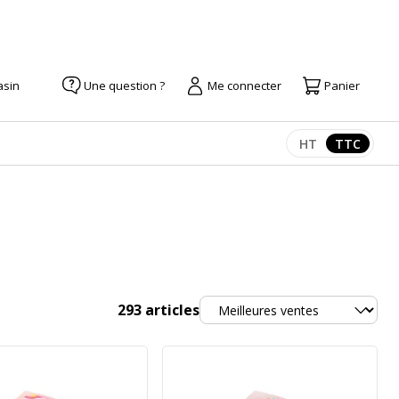
asin
Une question ?
Me connecter
Panier
HT
TTC
Afficher les pr
Afficher
Trier
293
articles