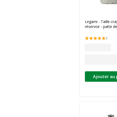
Legami - Taille-cr
réservoir - patte d
2
Ajouter au 