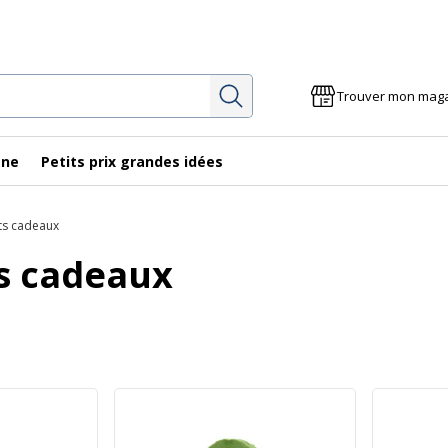
Rechercher
Trouver mon mag
gne
Petits prix grandes idées
ts cadeaux
s cadeaux