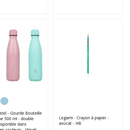
isation de la couleur
tel - Gourde Bouteille
Legami - Crayon à papier -
e 500 ml - double
avocat - HB
disponible dans
tes couleurs - Viquel