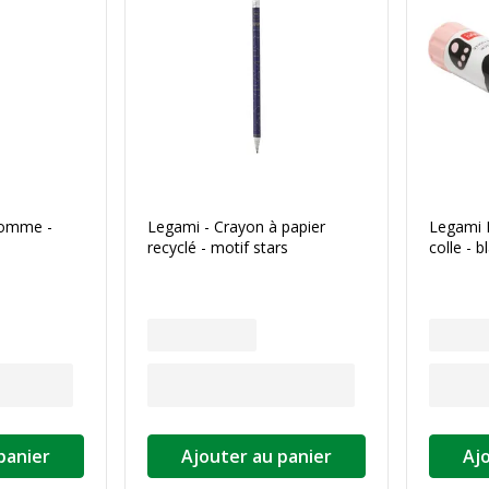
gomme -
Legami - Crayon à papier
Legami 
recyclé - motif stars
colle - 
panier
Ajouter au panier
Aj