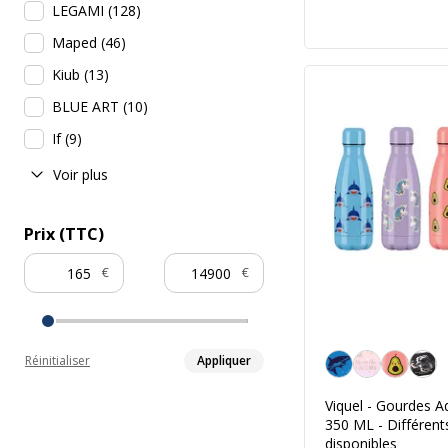
LEGAMI
(
128
)
Maped
(
46
)
Kiub
(
13
)
BLUE ART
(
10
)
If
(
9
)
Voir plus
Prix (TTC)
€
€
Personnalisation de l
Réinitialiser
Appliquer
Viquel - Gourdes A
350 ML - Différen
disponibles