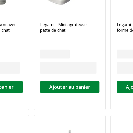
ayon avec
Legami - Mini agrafeuse -
Legami -
e chat
patte de chat
forme d
panier
Ajouter au panier
Aj