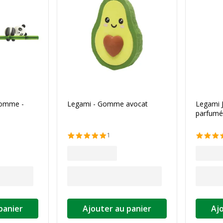
gomme -
Legami - Gomme avocat
Legami 
parfumée
1
panier
Ajouter au panier
Aj