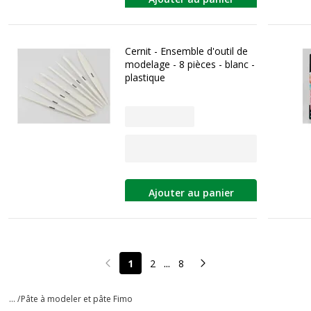
Cernit - Ensemble d'outil de
modelage - 8 pièces - blanc -
plastique
Ajouter au panier
...
1
2
8
Page précédente
Page suivante
... /
Pâte à modeler et pâte Fimo