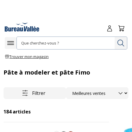
Me connecte
Panie
Re
Afficher la navigation
Trouver mon magasin
Pâte à modeler et pâte Fimo
Trier
Filtrer
184
articles