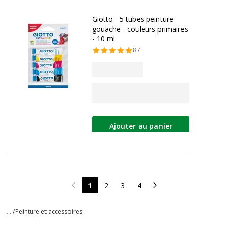
Giotto - 5 tubes peinture
gouache - couleurs primaires
- 10 ml
87
Ajouter au panier
1
2
3
4
Page précédente
Page suivante
... /
Peinture et accessoires