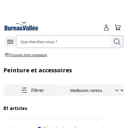
Me connecte
Panie
Re
Afficher la navigation
Trouver mon magasin
Peinture et accessoires
Trier
Filtrer
81
articles