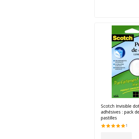
Scotch Invisible dot
adhésives : pack d
pastilles
1