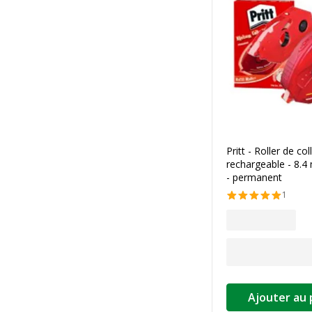
Pritt - Roller de col
rechargeable - 8.
- permanent
1
Ajouter au 