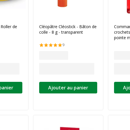
Roller de
Cléopâtre Cléostick - Bâton de
Command
colle - 8 g - transparent
crochets
pointe m
9
panier
Ajouter au panier
Aj