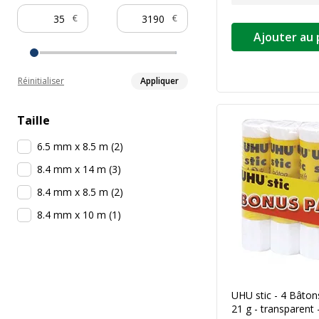
€
€
Ajouter au 
Réinitialiser
Appliquer
Taille
6.5 mm x 8.5 m
(
2
)
8.4 mm x 14 m
(
3
)
8.4 mm x 8.5 m
(
2
)
8.4 mm x 10 m
(
1
)
UHU stic - 4 Bâtons
21 g - transparent 