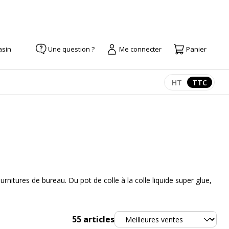
asin
Une question ?
Me connecter
Panier
HT
TTC
Afficher les pr
Afficher
rnitures de bureau. Du pot de colle à la colle liquide super glue,
Trier
55
articles