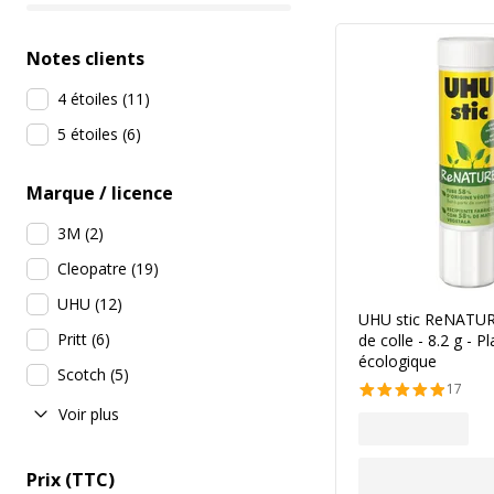
Notes clients
4 étoiles
(
11
)
5 étoiles
(
6
)
Marque / licence
3M
(
2
)
Cleopatre
(
19
)
UHU
(
12
)
UHU stic ReNATUR
Pritt
(
6
)
de colle - 8.2 g - P
écologique
Scotch
(
5
)
17
Voir plus
Prix (TTC)