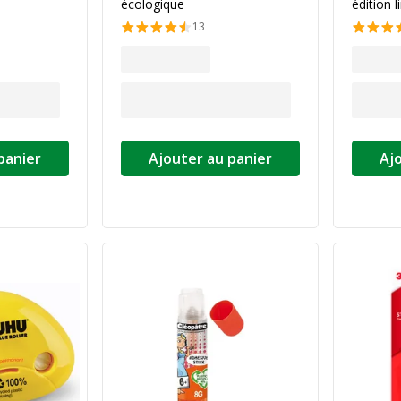
écologique
édition l
13
panier
Ajouter au panier
Aj