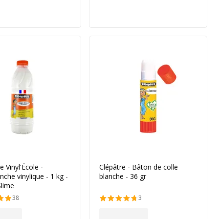
e Vinyl'École -
Clépâtre - Bâton de colle
nche vinylique - 1 kg -
blanche - 36 gr
Slime
38
3