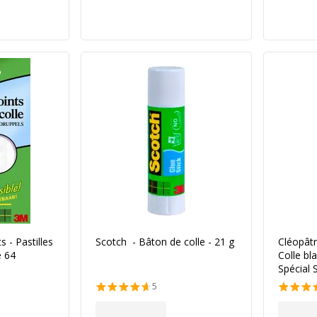
s - Pastilles
Scotch - Bâton de colle - 21 g
Cléopâtr
e 64
Colle bla
Spécial 
5