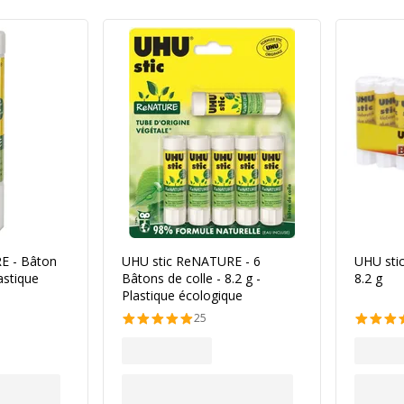
E - Bâton
UHU stic ReNATURE - 6
UHU stic
lastique
Bâtons de colle - 8.2 g -
8.2 g
Plastique écologique
25