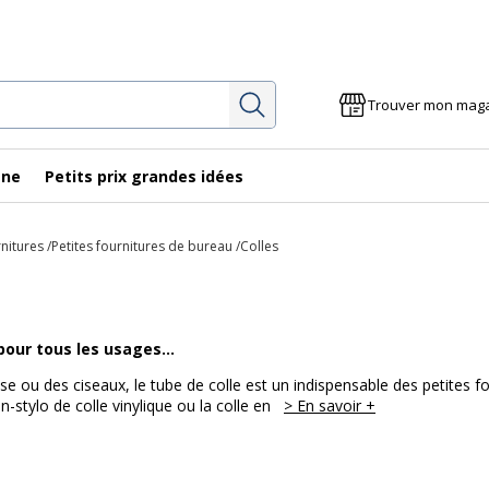
Rechercher
Trouver mon mag
gne
Petits prix grandes idées
rnitures
Petites fournitures de bureau
Colles
 pour tous les usages…
se ou des ciseaux, le tube de colle est un indispensable des petites fou
n-stylo de colle vinylique ou la colle en
> En savoir +