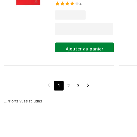
2
Ajouter au panier
1
2
3
Page précédente
Page suivante
... /
Porte vues et lutins