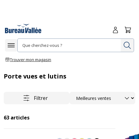
Me connecte
Panie
Re
Afficher la navigation
Trouver mon magasin
Porte vues et lutins
Trier
Filtrer
63
articles