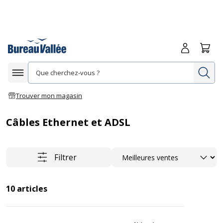
Me connecte
Panie
Re
Afficher la navigation
Trouver mon magasin
Câbles Ethernet et ADSL
Trier
Filtrer
10
articles