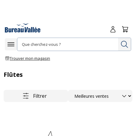
Me connecte
Panie
Re
Afficher la navigation
Trouver mon magasin
Flûtes
Trier
Filtrer