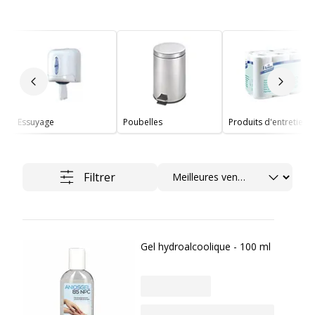
Slide précédent
Slide 
Essuyage
Poubelles
Produits d'entretien
Trier
Filtrer
Gel hydroalcoolique - 100 ml