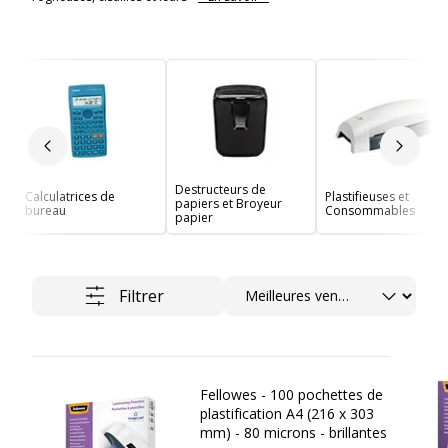
Slide précédent
Slide 
Destructeurs de
Calculatrices de
Plastifieuses et
papiers et Broyeur
bureau
Consommables
papier
Trier
Filtrer
Fellowes - 100 pochettes de
plastification A4 (216 x 303
mm) - 80 microns - brillantes