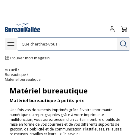
Me connecte
Panie
Re
Afficher la navigation
Trouver mon magasin
Accueil
Bureautique
Matériel bureautique
Matériel bureautique
Matériel bureautique à petits prix
Une fois vos documents imprimés grâce à votre imprimante
numérique ou reprographiés grâce à votre imprimante
multifonction, vous aurez besoin d'un certain nombre d'outils de
mise en forme de vos courriers et de vos différents supports de
gestion, de publicité et de communication. Plastifieuses, relieuses,
rogneuses, cisailles et leurs
> En savoir +