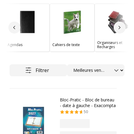
Slide précédent
Slide 
Organiseurs et
Agendas
Cahiers de texte
Recharges
Trier
Filtrer
Bloc-Pratic - Bloc de bureau
- date à gauche - Exacompta
50