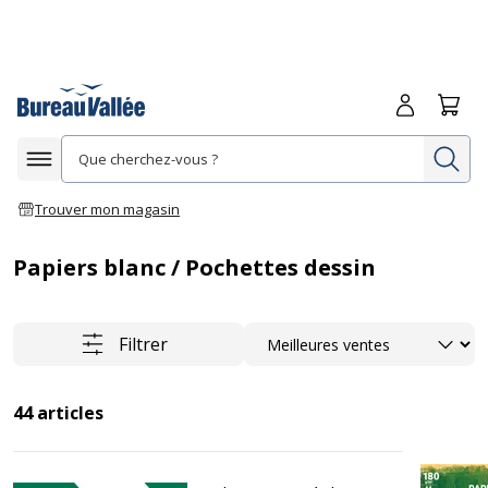
Me connecte
Panie
Re
Afficher la navigation
Trouver mon magasin
Papiers blanc / Pochettes dessin
Trier
Filtrer
44
articles