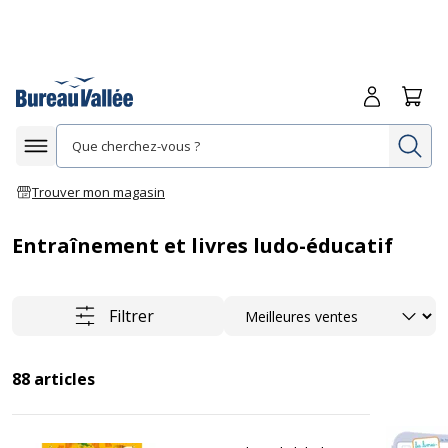
Me connecte
Panie
Re
Afficher la navigation
Trouver mon magasin
Entraînement et livres ludo-éducatif
Trier
Filtrer
88
articles