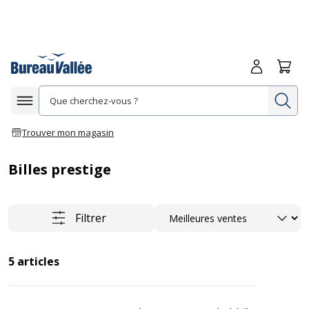
Me connecte
Panie
Re
Afficher la navigation
Trouver mon magasin
Billes prestige
Trier
Filtrer
5
articles