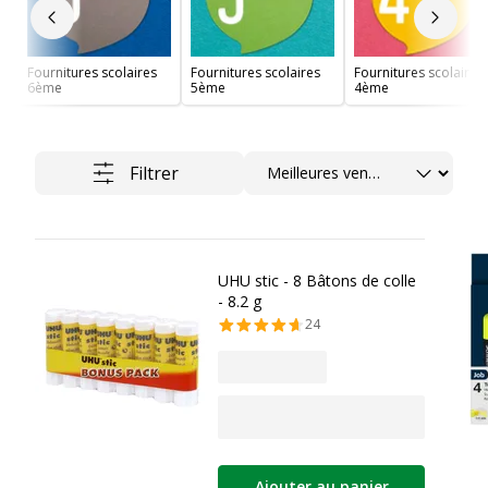
Slide précédent
Slide 
Fournitures scolaires
Fournitures scolaires
Fournitures scolaires
6ème
5ème
4ème
Trier
Filtrer
UHU stic - 8 Bâtons de colle
- 8.2 g
24
Ajouter au panier