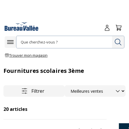
Me connecte
Panie
Re
Afficher la navigation
Trouver mon magasin
Fournitures scolaires 3ème
Trier
Filtrer
20
articles