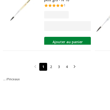
1
Ajouter au panier
1
2
3
4
Page précédente
Page suivante
... /
Pinceaux