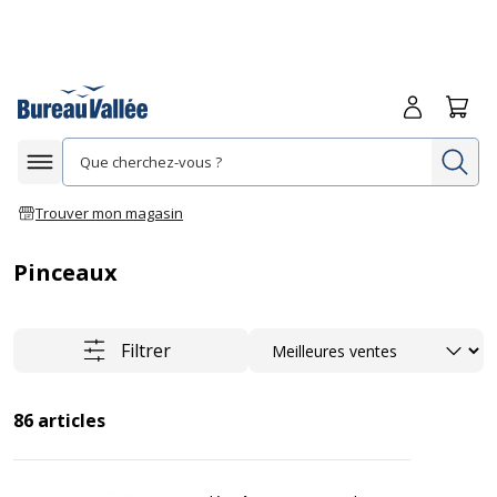
Me connecte
Panie
Re
Afficher la navigation
Trouver mon magasin
Pinceaux
Trier
Filtrer
86
articles