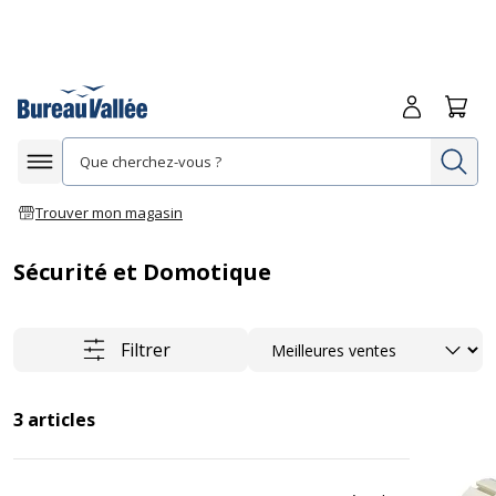
Me connecte
Panie
Re
Afficher la navigation
Trouver mon magasin
Sécurité et Domotique
Trier
Filtrer
3
articles