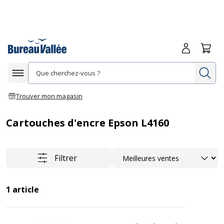
Me connecte
Panie
Re
Afficher la navigation
Trouver mon magasin
Cartouches d'encre Epson L4160
Trier
Filtrer
1
article