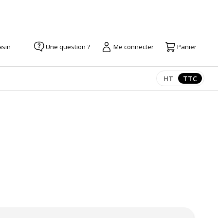
asin
Une question ?
Me connecter
Panier
HT
TTC
Afficher les pr
Afficher