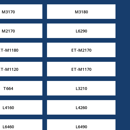
M3170
M3180
M2170
L6290
ET-M1180
ET-M2170
ET-M1120
ET-M1170
T664
L3210
L4160
L4260
L6460
L6490