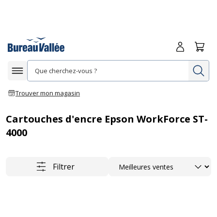
Me connecte
Panie
Re
Afficher la navigation
Trouver mon magasin
Cartouches d'encre Epson WorkForce ST-
4000
Trier
Filtrer