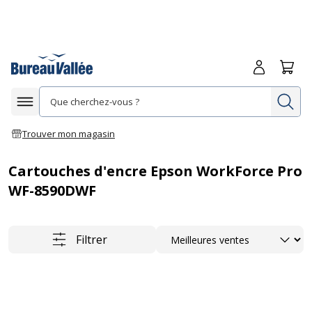
Me connecte
Panie
Re
Afficher la navigation
Trouver mon magasin
Cartouches d'encre Epson WorkForce Pro
WF-8590DWF
Trier
Filtrer