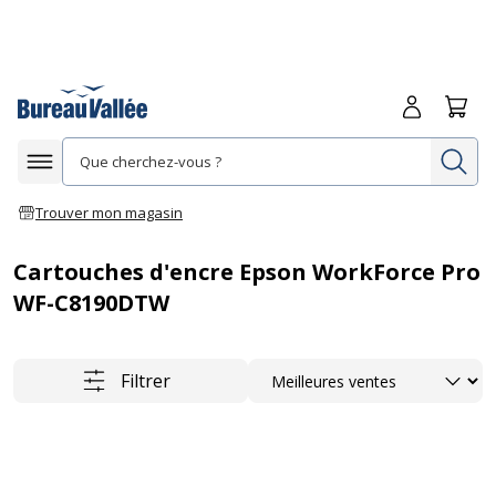
Me connecte
Panie
Re
Afficher la navigation
Trouver mon magasin
Cartouches d'encre Epson WorkForce Pro
WF-C8190DTW
Trier
Filtrer