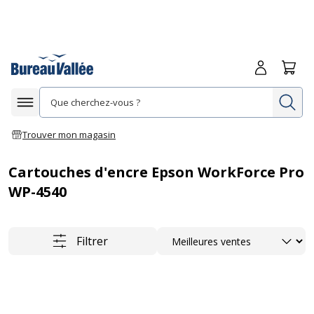
Me connecte
Panie
Re
Afficher la navigation
Trouver mon magasin
Cartouches d'encre Epson WorkForce Pro
WP-4540
Trier
Filtrer