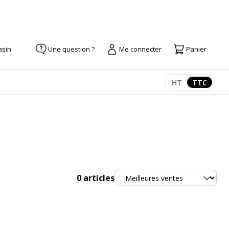
asin
Une question ?
Me connecter
Panier
HT
TTC
Afficher les pr
Afficher
Trier
0
articles