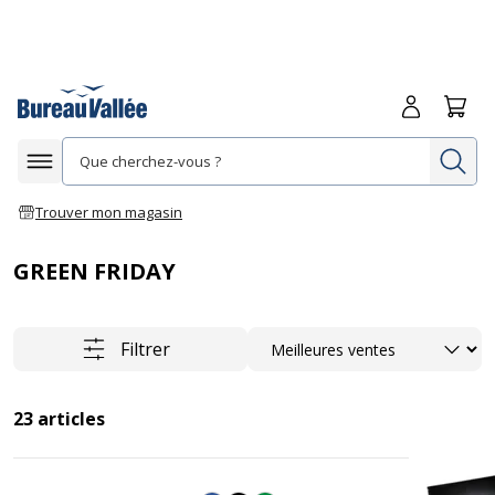
Me connecte
Panie
Re
Afficher la navigation
Trouver mon magasin
GREEN FRIDAY
Trier
Filtrer
23
articles