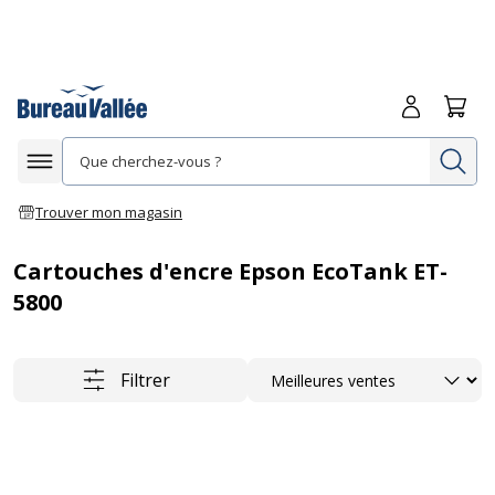
Me connecte
Panie
Re
Afficher la navigation
Trouver mon magasin
Cartouches d'encre Epson EcoTank ET-
5800
Trier
Filtrer