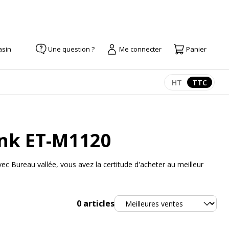
asin
Une question ?
Me connecter
Panier
HT
TTC
Afficher les pr
Afficher
ank ET-M1120
 Bureau vallée, vous avez la certitude d'acheter au meilleur
Trier
0
articles