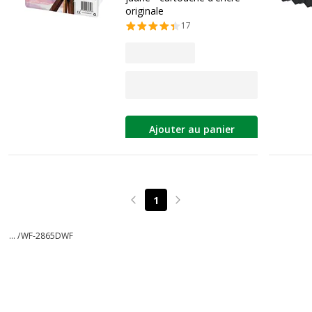
originale
17
Ajouter au panier
1
Page précédente
Page suivante
... /
WF-2865DWF