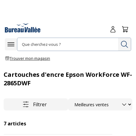
Me connecte
Panie
Re
Afficher la navigation
Trouver mon magasin
Cartouches d'encre Epson WorkForce WF-
2865DWF
Trier
Filtrer
7
articles