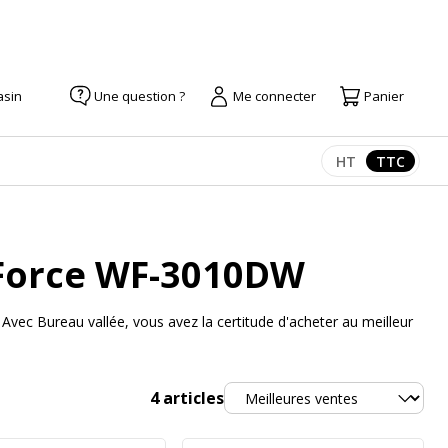
asin
Une question ?
Me connecter
Panier
HT
TTC
Afficher les pr
Afficher
Force WF-3010DW
ec Bureau vallée, vous avez la certitude d'acheter au meilleur
Trier
4
articles