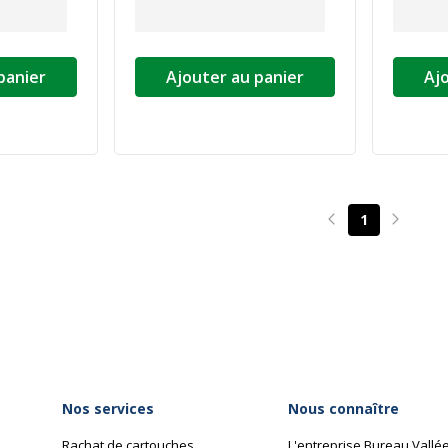
panier
Ajouter au panier
Aj
1
Page précédente
Page su
Nos services
Nous connaître
Rachat de cartouches
L'entreprise Bureau Vallé