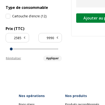
Type de consommable
Cartouche d'encre
(
12
)
Ajouter au 
Prix (TTC)
€
€
Réinitialiser
Appliquer
Nos opérations
Nos produits
Bons plans
Produits reconditionnés