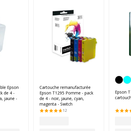
Noir
ble Epson
Cartouche remanufacturée
Epson T
k de 4 -
Epson T1295 Pomme - pack
cartouch
a, jaune -
de 4 - noir, jaune, cyan,
magenta - Switch
12