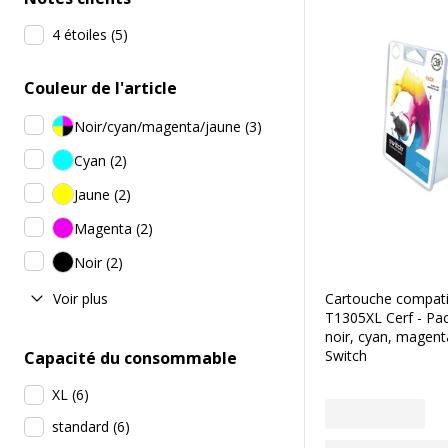
4 étoiles
(
5
)
Couleur de l'article
Noir/cyan/magenta/jaune
(
3
)
Cyan
(
2
)
Jaune
(
2
)
Magenta
(
2
)
Noir
(
2
)
Voir plus
Cartouche compati
T1305XL Cerf - Pac
noir, cyan, magent
Switch
Capacité du consommable
XL
(
6
)
standard
(
6
)