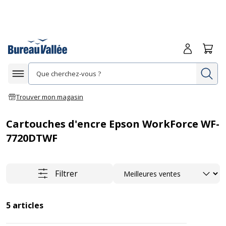
Me connecte
Panie
Re
Afficher la navigation
Trouver mon magasin
Cartouches d'encre Epson WorkForce WF-
7720DTWF
Trier
Filtrer
5
articles