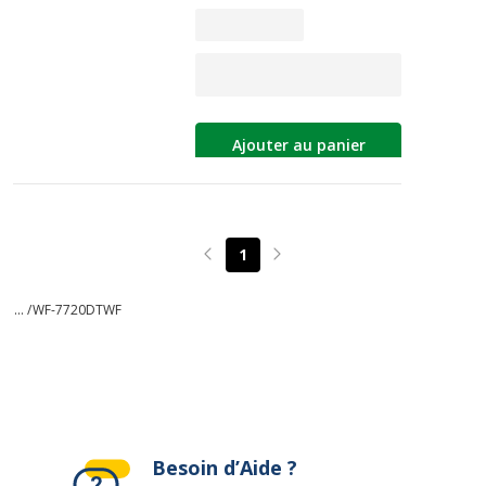
Ajouter au panier
1
Page précédente
Page suivante
... /
WF-7720DTWF
Besoin d’Aide ?