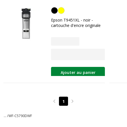
Noir
Epson T9451XL - noir -
cartouche d'encre originale
Ajouter au panier
1
Page précédente
Page suivante
... /
WF-C5790DWF