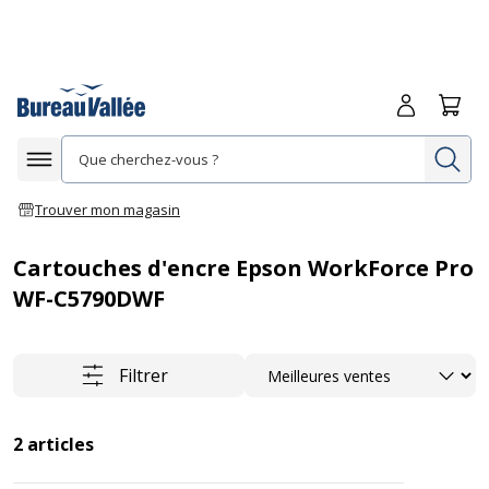
Me connecte
Panie
Re
Afficher la navigation
Trouver mon magasin
Cartouches d'encre Epson WorkForce Pro
WF-C5790DWF
Trier
Filtrer
2
articles