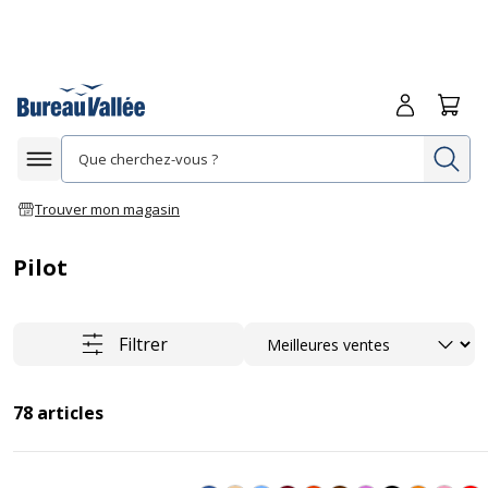
Me connecte
Panie
Re
Afficher la navigation
Trouver mon magasin
Pilot
Trier
Filtrer
78
articles