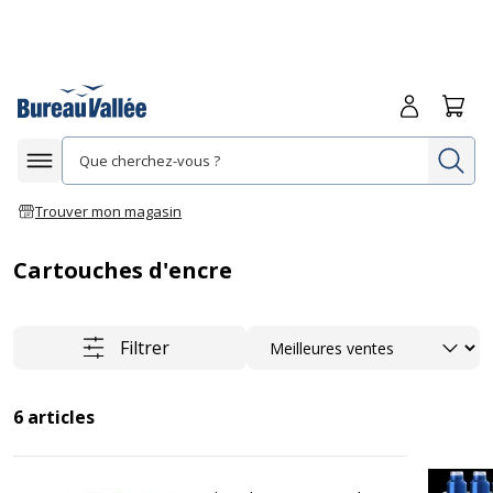
Me connecte
Panie
Re
Afficher la navigation
Trouver mon magasin
Cartouches d'encre
Trier
Filtrer
6
articles