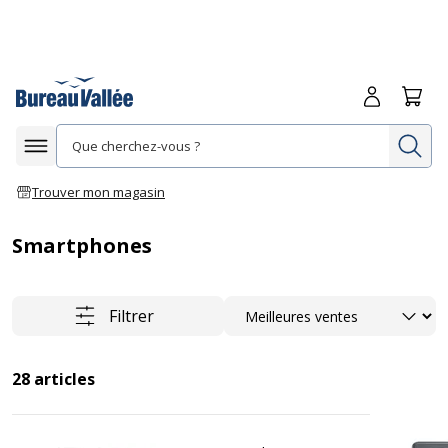
Me connecte
Panie
Re
Afficher la navigation
Trouver mon magasin
Smartphones
Trier
Filtrer
28
articles