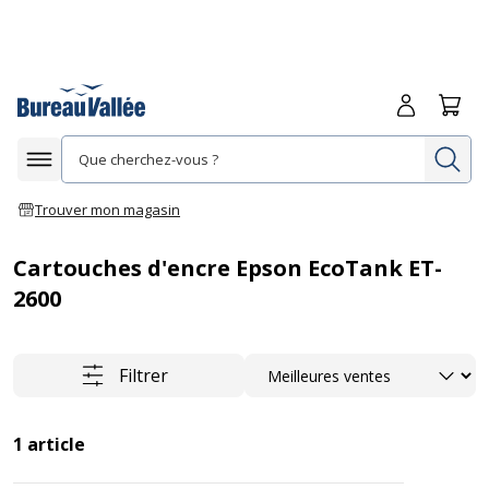
Me connecte
Panie
Re
Afficher la navigation
Trouver mon magasin
Cartouches d'encre Epson EcoTank ET-
2600
Trier
Filtrer
1
article