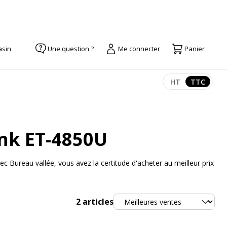
asin
Une question ?
Me connecter
Panier
HT
TTC
Afficher les pr
Afficher
nk ET-4850U
Bureau vallée, vous avez la certitude d'acheter au meilleur prix
Trier
2
articles