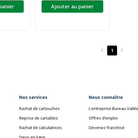
panier
Ajouter au panier
1
Page précédente
Page su
Nos services
Nous connaître
Rachat de cartouches
L'entreprise Bureau Vallé
Reprise de cartables
Offres d’emploi
Rachat de calculatrices
Devenez franchisé
Devis en ligne