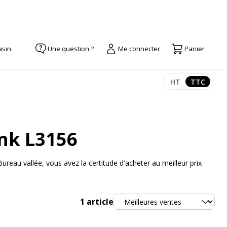
asin
Une question ?
Me connecter
Panier
HT
TTC
Afficher les pr
Afficher
nk L3156
eau vallée, vous avez la certitude d'acheter au meilleur prix
Trier
1
article