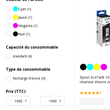
Cyan
(
1
)
Jaune
(
1
)
Magenta
(
1
)
Noir
(
1
)
Capacité du consommable
standard
(
4
)
Noir
Type de consommable
Epson EcoTank 103 
Recharge d'encre
(
4
)
réservoir d'encre or
Prix (TTC)
2
€
€