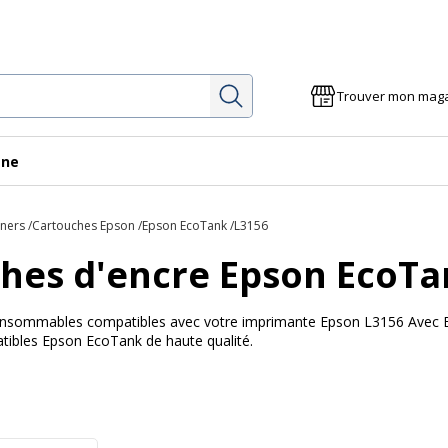
Rechercher
Trouver mon mag
gne
oners
Cartouches Epson
Epson EcoTank
L3156
hes d'encre Epson EcoTa
 consommables compatibles avec votre imprimante Epson L3156 Avec Bur
ibles Epson EcoTank de haute qualité.