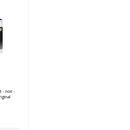
- noir -
iginal