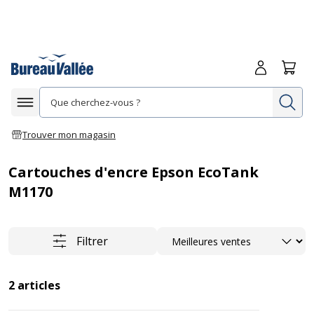
Me connecte
Panie
Re
Afficher la navigation
Trouver mon magasin
Cartouches d'encre Epson EcoTank
M1170
Trier
Filtrer
2
articles